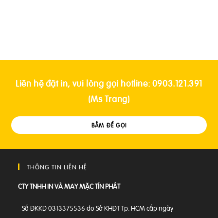
Liên hệ đặt in, vui lòng gọi hotline: 0903.121.391
(Ms Trang)
BẤM ĐỂ GỌI
THÔNG TIN LIÊN HỆ
CTY TNHH IN VÀ MAY MẶC TÍN PHÁT
- Số ĐKKD 0313375536 do Sở KHĐT Tp. HCM cấp ngày